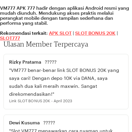
VM777 APK 777 hadir dengan aplikasi Android resmi yang
mudah diunduh. Mendukung akses praktis melalui
perangkat mobile dengan tampilan sederhana dan
performa yang stabil.
Rekomendasi terkait:
APK SLOT
|
SLOT BONUS 20K
|
SLOT777
Ulasan Member Terpercaya
Rizky Pratama
?????
"VM777 benar-benar link SLOT BONUS 20K yang
saya cari! Dengan depo 10K via DANA, saya
sudah dua kali meraih maxwin. Sangat
direkomendasikan!"
Link SLOT BONUS 20K - April 2023
Dewi Kusuma
?????
"Slot VM777 menawarkan cara nyaman untuk