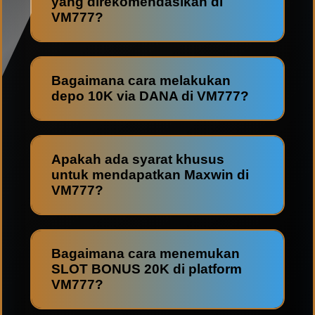
yang direkomendasikan di
VM777?
Bagaimana cara melakukan
depo 10K via DANA di VM777?
Apakah ada syarat khusus
untuk mendapatkan Maxwin di
VM777?
Bagaimana cara menemukan
SLOT BONUS 20K di platform
VM777?