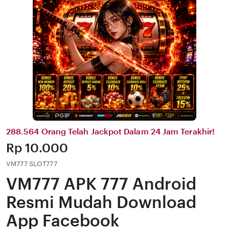
288.564 Orang Telah Jackpot Dalam 24 Jam Terakhir!
Price:
Rp 10.000
VM777 SLOT777
VM777 APK 777 Android
Resmi Mudah Download
App Facebook